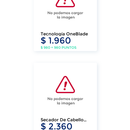
Tecnología OneBlade
$ 1.960
$ 980 + 980 PUNTOS
Secador De Cabello
$ 2.360
Klasse 2100w Con
Boquilla Y Difusor 2 Vel