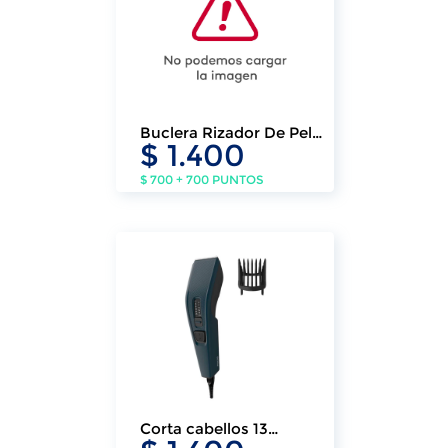
Buclera Rizador De Pelo
$ 1.400
Klasse Onduladora De
Cabello
$ 700 + 700 PUNTOS
Corta cabellos 13
posiciones Philips