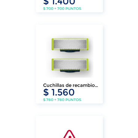
$ 1.400
$ 700 + 700 PUNTOS
Cuchillas de recambio
$ 1.560
OneBlade
$ 780 + 780 PUNTOS