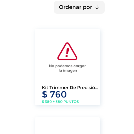
Ordenar por
Kit Trimmer De Precisión
$ 760
Klasse Nariz Orejas
Cejas Patillas
$ 380 + 380 PUNTOS