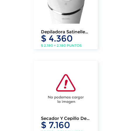
Depiladora Satinelle
$ 4.360
Advanced Philips
$ 2.180 + 2.180 PUNTOS
Secador Y Cepillo De
$ 7.160
Pelo Profesional 2 En 1
Rowenta