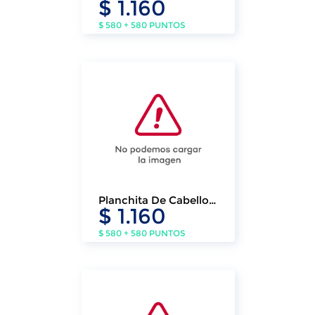
$ 1.160
Pelo Con 16 Accesorios
Klasse
$ 580 + 580 PUNTOS
Planchita De Cabello
$ 1.160
Klasse Con Tecnologia
Cerámica 230°c
$ 580 + 580 PUNTOS