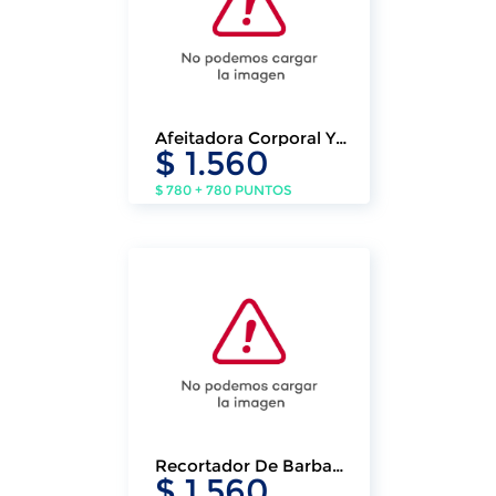
Afeitadora Corporal Y
$ 1.560
Partes Intimas Klasse
Aptaducha
$ 780 + 780 PUNTOS
Recortador De Barba
$ 1.560
Klasse Inalambrico Con