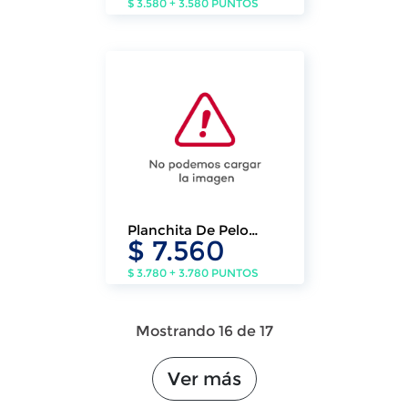
$ 3.580 + 3.580 PUNTOS
Planchita De Pelo
$ 7.560
Profesional
THERMOCARE
ULTIMATE EXPERIENCE
$ 3.780 + 3.780 PUNTOS
de Rowenta.
Mostrando 16 de 17