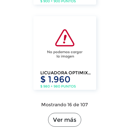
$ 900 + 900 PUNTOS
LICUADORA OPTIMIX
$ 1.960
MOULINEX 2
VELOCIDADES
$ 980 + 980 PUNTOS
Mostrando 16 de 107