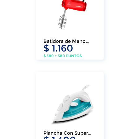
Batidora de Mano
$ 1.160
Daewoo
$ 580 + 580 PUNTOS
Plancha Con Super
Vapor (línea Hogar)