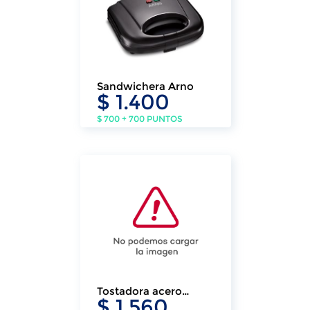
Sandwichera Arno
$ 1.400
$ 700 + 700 PUNTOS
Tostadora acero
$ 1.560
inoxidable Klasse