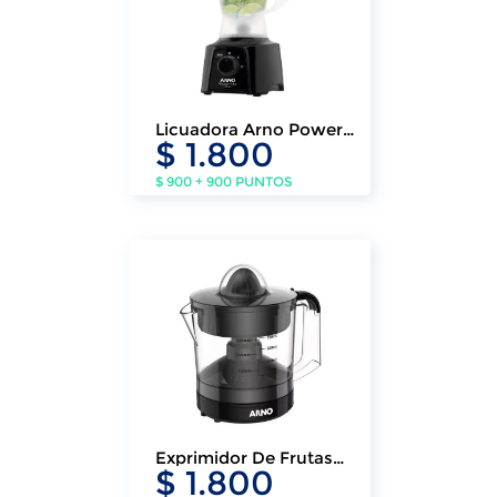
Licuadora Arno Power
$ 1.800
Mix Color Black 220V
$ 900 + 900 PUNTOS
Exprimidor De Frutas
$ 1.800
Arno