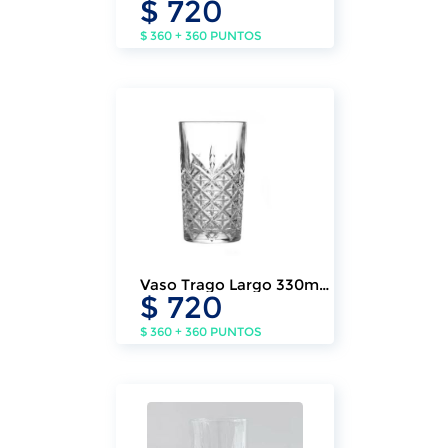
$ 720
Sting (6 Un.)
$ 360 + 360 PUNTOS
Vaso Trago Largo 330ml
$ 720
Prince (6 Un.)
$ 360 + 360 PUNTOS