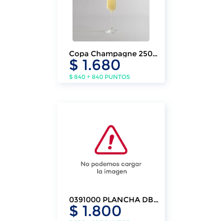
Copa Champagne 250ml
$ 1.680
Stone (6 Un.)
$ 840 + 840 PUNTOS
0391000 PLANCHA DB
$ 1.800
A/A T-FAL VIT MX