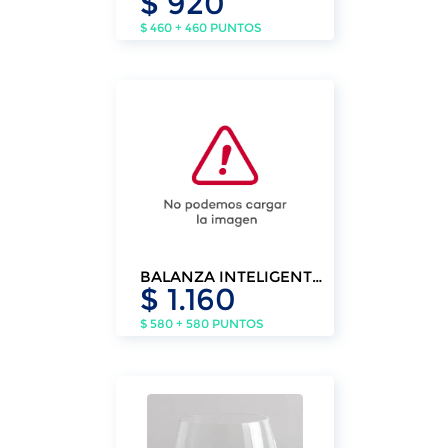
$ 920
$ 460 + 460 PUNTOS
BALANZA INTELIGENTE
$ 1.160
DIGITAL BLUETOOTH
KLASSE.
$ 580 + 580 PUNTOS