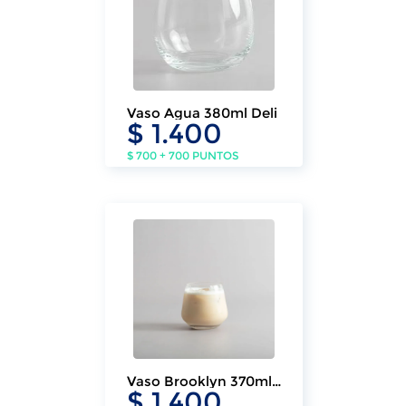
Vaso Agua 380ml Deli
$ 1.400
$ 700 + 700 PUNTOS
Vaso Brooklyn 370ml
$ 1.400
Deli (6 Un.)