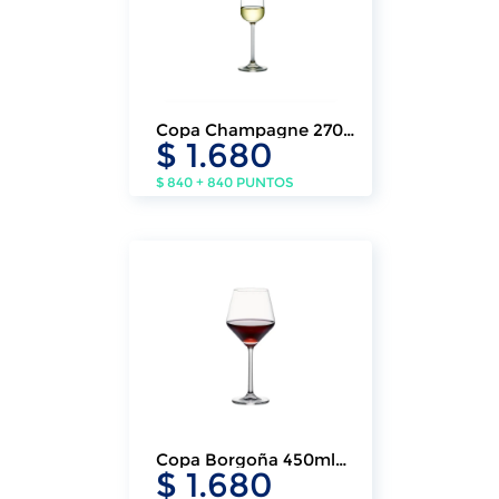
Copa Champagne 270ml
$ 1.680
Skyline (6 Un.)
$ 840 + 840 PUNTOS
Copa Borgoña 450ml
$ 1.680
Stone (6 Un.)