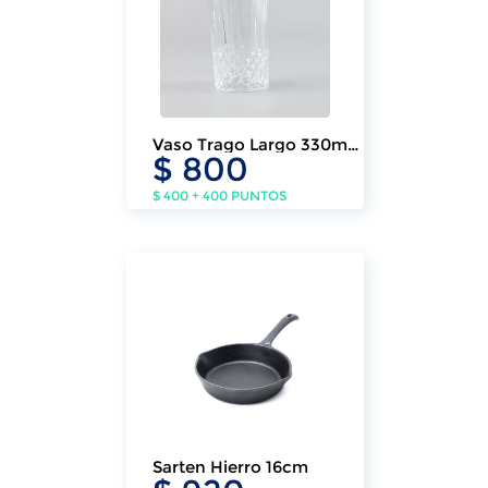
Vaso Trago Largo 330ml
$ 800
Sting (6 Un.)
$ 400 + 400 PUNTOS
Sarten Hierro 16cm