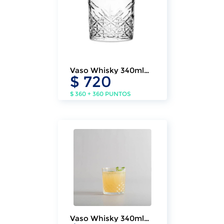
Vaso Whisky 340ml
$ 720
Prince (6 Un.)
$ 360 + 360 PUNTOS
Vaso Whisky 340ml