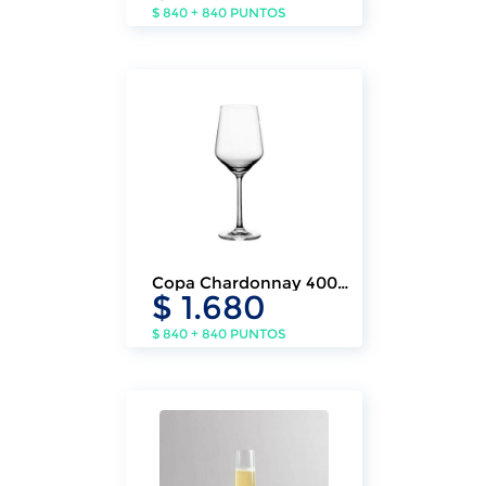
$ 840 + 840 PUNTOS
Copa Chardonnay 400ml
$ 1.680
Stone (6 Un.)
$ 840 + 840 PUNTOS